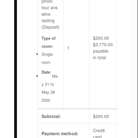
photo
tour ans
wine
tasting
(Deposit)
$
200.00
Type of
$
3,770.00
room:
1
payable
Single
in total
room
Date:
Ma
y 21 to
May 28
2022
Subtotal:
$
200.00
Credit
Payment method:
card