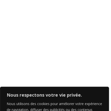
Boutique
Guide photo
Print
Contact
5-267, rue Prévert, Saint-Basile-Le-Grand, QC
J3N 0B9
+1-438-821-1690
Nous respectons votre vie privée.
info@richardcavalleri.com
Nous utilisons des cookies pour améliorer votre expérience
de navigation, diffuser des publicités ou des contenus