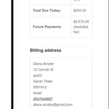
Total Due Today:
$
200.00
$
3,570.00
Future Payments
(excludes
tax)
Billing address
Diana Amster
12 Carmel St
apt23
Ganei Tikwa
5591612
Israel
0547444887
diana.amster@gmail.com