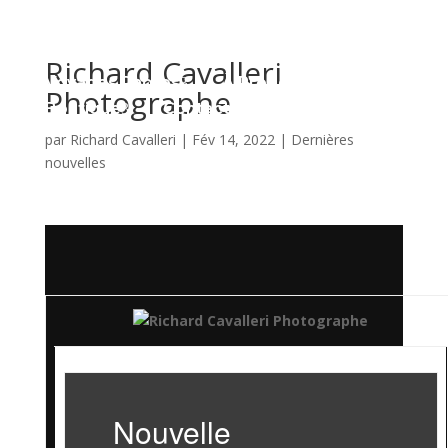
Richard Cavalleri
Voyages Photos
À Propos
3
3
Photographe
Boutique
Contact
3
par
Richard Cavalleri
|
Fév 14, 2022
|
Dernières
nouvelles
FR

Nouvelle