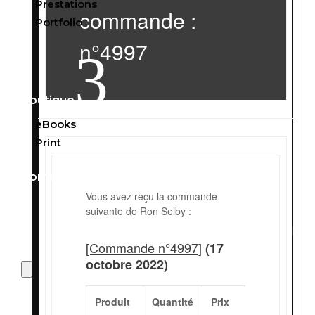
Prestations
commande :
Portfolio
n°4997
3
Boutique
eBooks
Print
Contact
Vous avez reçu la commande
suivante de Ron Selby :

[Commande n°4997]
(17
octobre 2022)
Produit
Quantité
Prix