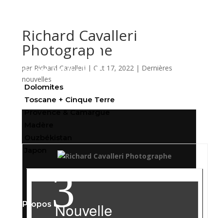
Richard Cavalleri
3
Photographe
par
Richard Cavalleri
|
Oct 17, 2022
|
Dernières
Voyages Photos
nouvelles
Dolomites
Toscane + Cinque Terre
Provence & Camargue
Madère
Ouzbékistan
Japon
3
Nouvelle
À Propos