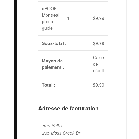
eBOOK
FR
Montreal
1
$
9.99
photo
guide
Sous-total :
$
9.99
Carte
Moyen de
de
paiement :
crédit
Total :
$
9.99
Adresse de facturation.
Ron Selby
235 Moss Creek Dr