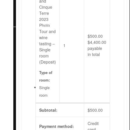
and
Cinque
FR
Terre
2023
Photo
Tour and
$
500.00
wine
$
4,400.00
tasting –
1
payable
Single
in total
room
(Deposit)
Type of
room:
Single
room
Subtotal:
$
500.00
Credit
Payment method:
card