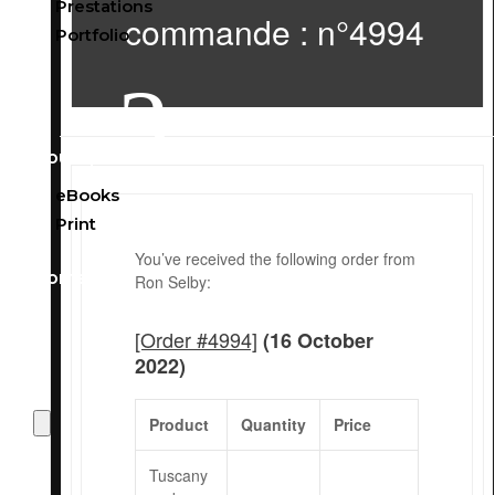
Prestations
commande : n°4994
Portfolio
3
Boutique
eBooks
Print
You’ve received the following order from
Contact
Ron Selby:
[Order #4994]
(16 October
2022)

Product
Quantity
Price
Tuscany