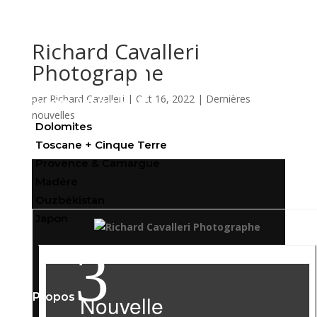
Richard Cavalleri
3
Photographe
par
Richard Cavalleri
|
Oct 16, 2022
|
Dernières
Voyages Photos
nouvelles
Dolomites
Toscane + Cinque Terre
Provence & Camargue
Madère
Ouzbékistan
Japon
3
Nouvelle
À Propos