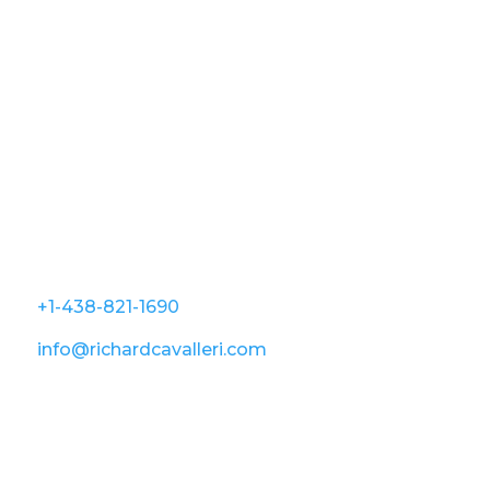
Boutique
Guide photo
Print
Contact
5-267, rue Prévert, Saint-Basile-Le-Grand, QC
J3N 0B9
+1-438-821-1690
info@richardcavalleri.com