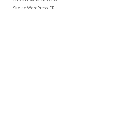
Site de WordPress-FR
Voyages
Dolomites
Toscane + Cinque Terre
Provence & Camargue