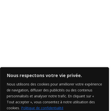
Guide photo
Print
Contact
5-267, rue Prévert, Saint-Basile-Le-Grand, QC
J3N 0B9
+1-438-821-1690
Nous respectons votre vie privée.
info@richardcavalleri.com
Nous utilisons des cookies pour améliorer votre expérience
de navigation, diffuser des publicités ou des contenus
personnalisés et analyser notre trafic. En cliquant sur «
Tout accepter », vous consentez à notre utilisation des
cookies.
Politique de confidentialité