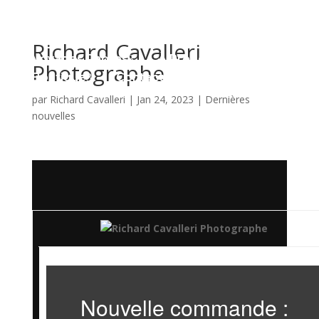
Richard Cavalleri
Voyages Photos
À Propos
3
3
Photographe
Boutique
Contact
3
par
Richard Cavalleri
|
Jan 24, 2023
|
Dernières
nouvelles
FR

Nouvelle commande :