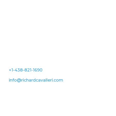
Guide photo
Print
Contact
5-267, rue Prévert, Saint-Basile-Le-Grand, QC
J3N 0B9
+1-438-821-1690
info@richardcavalleri.com