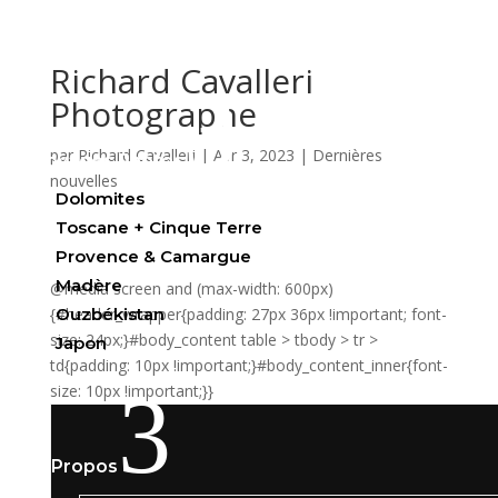
Richard Cavalleri
3
Photographe
par
Richard Cavalleri
|
Avr 3, 2023
|
Dernières
Voyages Photos
nouvelles
Dolomites
Toscane + Cinque Terre
Provence & Camargue
Madère
@media screen and (max-width: 600px)
{#header_wrapper{padding: 27px 36px !important; font-
Ouzbékistan
size: 24px;}#body_content table > tbody > tr >
Japon
td{padding: 10px !important;}#body_content_inner{font-
3
size: 10px !important;}}
À Propos