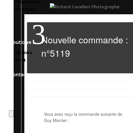
Prestations
Portfolio
3
Nouvelle commande :
Boutique
n°5119
eBooks
Print
Contact

Vous avez reçu la commande suivante de
Guy Mercier :