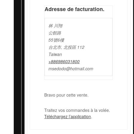
Adresse de facturation.
林 川翔
公館路
55號6樓
台北市, 北投區 112
Taiwan
+886986031800
msedodo@hotmail.com
Bravo pour cette vente.
Traitez vos commandes à la volée.
Téléchargez l’application
.