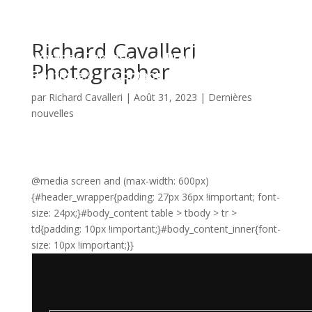
Richard Cavalleri
Voyages Photos
À Propos
3
3
Photographer
Boutique
Contact
3
par
Richard Cavalleri
|
Août 31, 2023
|
Dernières
nouvelles
FR

@media screen and (max-width: 600px)
{#header_wrapper{padding: 27px 36px !important; font-
size: 24px;}#body_content table > tbody > tr >
td{padding: 10px !important;}#body_content_inner{font-
size: 10px !important;}}