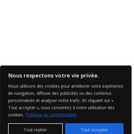
Print
Contact
5-267, rue Prévert, Saint-Basile-Le-Grand, QC
J3N 0B9
+1-438-821-1690
Nous respectons votre vie privée.
info@richardcavalleri.com
Nous utilisons des cookies pour améliorer votre expérience
de navigation, diffuser des publicités ou des contenus
personnalisés et analyser notre trafic. En cliquant sur «
Tout accepter », vous consentez à notre utilisation des
cookies.
Politique de confidentialité
Tout rejeter
Tout accepter