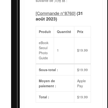
suivante de 川翔 林 :
[Commande n°8760]
(31
août 2023)
Produit
Quantité
Prix
eBook
Seoul
1
$
19.99
Photo
Guide
Sous-total :
$
19.99
Moyen de
Apple
paiement :
Pay
Total :
$
19.99