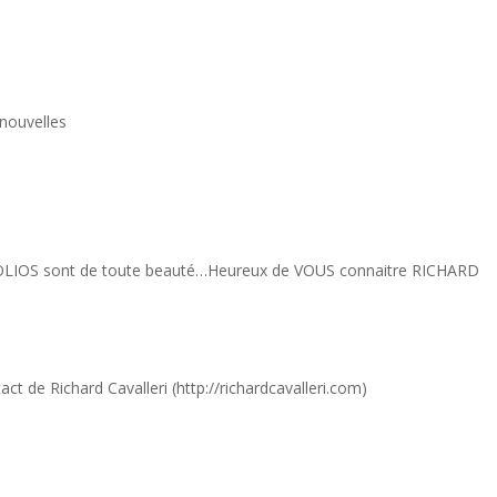
ages Photos
À Propos
Boutique
Contact
3
3
3
nouvelles
FOLIOS sont de toute beauté…Heureux de VOUS connaitre RICHARD
ct de Richard Cavalleri (http://richardcavalleri.com)