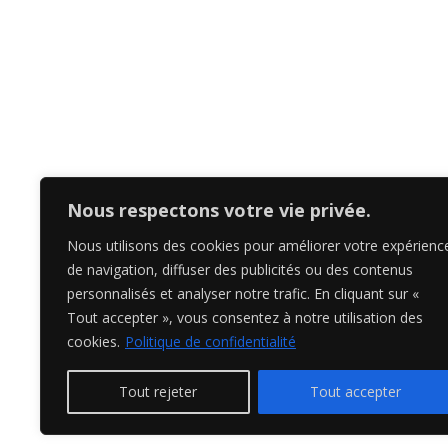
Dolomites
Presta
Toscane + Cinque Terre
Portfo
Provence & Camargue
Politi
Madère
Ouzbékistan
Nous respectons votre vie privée.
Japon
Nous utilisons des cookies pour améliorer votre expérienc
de navigation, diffuser des publicités ou des contenus
personnalisés et analyser notre trafic. En cliquant sur «
Tout accepter », vous consentez à notre utilisation des
cookies.
Politique de confidentialité
Tout rejeter
Tout accepter