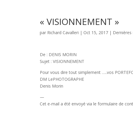
Voy
« VISIONNEMENT »
par
Richard Cavalleri
|
Oct 15, 2017
|
Dernières 
De : DENIS MORIN
Sujet : VISIONNEMENT
Pour vous dire tout simplement …..vos PORTE
DM LePHOTOGRAPHE
Denis Morin
—
Cet e-mail a été envoyé via le formulaire de conta